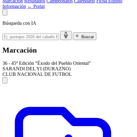
Marcación
Resultados
Campeonatos
Calendario
Ficha Equino
Información
← Portal
Búsqueda con IA
Buscar
Marcación
36 - 45º Edición “Éxodo del Pueblo Oriental”
SARANDI DEL YI (DURAZNO)
CLUB NACIONAL DE FUTBOL