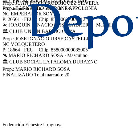
🏛 CENTRO SOCIAL 12 DE OCTUBRE
Prop.: JUAN PEDRO RODRIGUEZ SILVERA
Prop.: BARNARDO PATRONE APPOLONIA
En competencia
Total marcado:
33
NC
EMPERADOR SOY
P: 20561 · FEU · Chip: 858000000062124
🏇 JOAQUÍN IGNACIO URSE CABRERA
· Masculino
🏛 CLUB UNIÓN BARRIO COYA
Prop.: JOSE IGNACIO URSE CASTELLINI
NC
VOLQUETERO
P: 18664 · FEU · Chip: 858000000085005
🏇 MARIO RICHARD SOSA
· Masculino
🏛 CLUB SOCIAL LA PALOMA DURAZNO
Prop.: MARIO RICHARD SOSA
FINALIZADO
Total marcado:
20
Federación Ecuestre Uruguaya