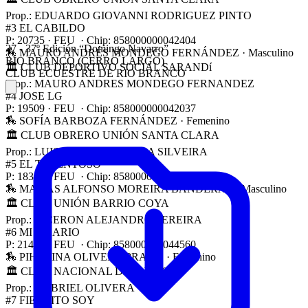
Prop.: EDUARDO GIOVANNI RODRIGUEZ PINTO
#3
EL CABILDO
P: 20735 · FEU · Chip: 858000000042404
37 - 37º Edición “Domingo Navarro”
🏇 MAURO ANDRÉS MONDEGO FERNÁNDEZ
· Masculino
RIO BRANCO (CERRO LARGO)
🏛 CLUB DEPORTIVO SOCIAL SARANDí
CLUB ECUESTRE DE RIO BRANCO
Prop.: MAURO ANDRES MONDEGO FERNANDEZ
#4
JOSE LG
P: 19509 · FEU · Chip: 858000000042037
🏇 SOFÍA BARBOZA FERNÁNDEZ
· Femenino
🏛 CLUB OBRERO UNIÓN SANTA CLARA
Prop.: LUIS PABLO BARBOZA SILVEIRA
#5
EL TALENTOSO
P: 18351 · FEU · Chip: 858000000084905
🏇 MATIAS ALFONSO MOREIRA BANDERAS
· Masculino
🏛 CLUB UNIÓN BARRIO COYA
Prop.: CICERON ALEJANDRO PEREIRA
#6
MI SICARIO
P: 21401 · FEU · Chip: 858000000044560
🏇 PIHERINA OLIVERA PRADO
· Femenino
🏛 CLUB NACIONAL DE FUTBOL
Prop.: GABRIEL OLIVERA
#7
FIERRITO SOY