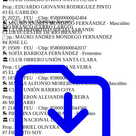
Prop.: EDUARDO GIOVANNI RODRIGUEZ PINTO
#3
EL CABILDO
P: 20735 · FEU · Chip: 858000000042404
37 - 37º Edición “Domingo Navarro”
🏇 MAURO ANDRÉS MONDEGO FERNÁNDEZ
· Masculino
RIO BRANCO (CERRO LARGO)
🏛 CLUB DEPORTIVO SOCIAL SARANDí
CLUB ECUESTRE DE RIO BRANCO
Prop.: MAURO ANDRES MONDEGO FERNANDEZ
#4
JOSE LG
P: 19509 · FEU · Chip: 858000000042037
🏇 SOFÍA BARBOZA FERNÁNDEZ
· Femenino
🏛 CLUB OBRERO UNIÓN SANTA CLARA
Prop.: LUIS PABLO BARBOZA SILVEIRA
#5
EL TALENTOSO
P: 18351 · FEU · Chip: 858000000084905
🏇 MATIAS ALFONSO MOREIRA BANDERAS
· Masculino
🏛 CLUB UNIÓN BARRIO COYA
Prop.: CICERON ALEJANDRO PEREIRA
#6
MI SICARIO
P: 21401 · FEU · Chip: 858000000044560
🏇 PIHERINA OLIVERA PRADO
· Femenino
🏛 CLUB NACIONAL DE FUTBOL
Prop.: GABRIEL OLIVERA
#7
FIERRITO SOY