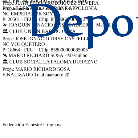
🏛 CENTRO SOCIAL 12 DE OCTUBRE
Prop.: JUAN PEDRO RODRIGUEZ SILVERA
Prop.: BARNARDO PATRONE APPOLONIA
En competencia
Total marcado:
33
NC
EMPERADOR SOY
P: 20561 · FEU · Chip: 858000000062124
🏇 JOAQUÍN IGNACIO URSE CABRERA
· Masculino
🏛 CLUB UNIÓN BARRIO COYA
Prop.: JOSE IGNACIO URSE CASTELLINI
NC
VOLQUETERO
P: 18664 · FEU · Chip: 858000000085005
🏇 MARIO RICHARD SOSA
· Masculino
🏛 CLUB SOCIAL LA PALOMA DURAZNO
Prop.: MARIO RICHARD SOSA
FINALIZADO
Total marcado:
20
Federación Ecuestre Uruguaya