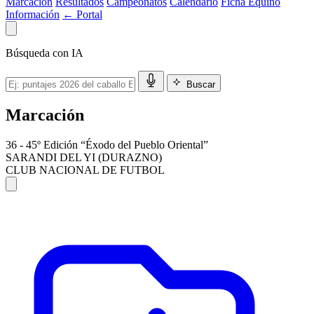
Marcación
Resultados
Campeonatos
Calendario
Ficha Equino
Información
← Portal
Búsqueda con IA
Buscar
Marcación
36 - 45º Edición “Éxodo del Pueblo Oriental”
SARANDI DEL YI (DURAZNO)
CLUB NACIONAL DE FUTBOL