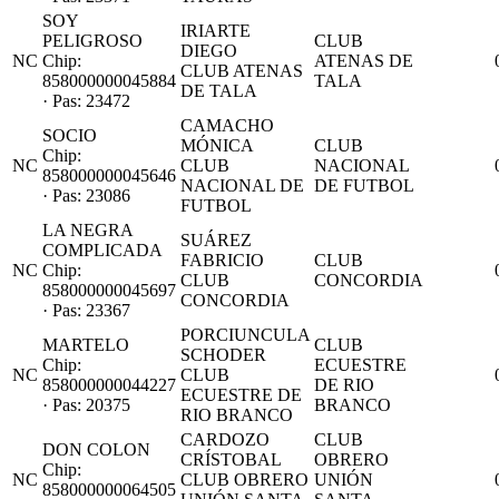
SOY
IRIARTE
PELIGROSO
CLUB
DIEGO
NC
Chip:
ATENAS DE
CLUB ATENAS
858000000045884
TALA
DE TALA
· Pas: 23472
CAMACHO
SOCIO
MÓNICA
CLUB
Chip:
NC
CLUB
NACIONAL
858000000045646
NACIONAL DE
DE FUTBOL
· Pas: 23086
FUTBOL
LA NEGRA
SUÁREZ
COMPLICADA
FABRICIO
CLUB
NC
Chip:
CLUB
CONCORDIA
858000000045697
CONCORDIA
· Pas: 23367
PORCIUNCULA
MARTELO
CLUB
SCHODER
Chip:
ECUESTRE
NC
CLUB
858000000044227
DE RIO
ECUESTRE DE
· Pas: 20375
BRANCO
RIO BRANCO
CARDOZO
CLUB
DON COLON
CRÍSTOBAL
OBRERO
Chip:
NC
CLUB OBRERO
UNIÓN
858000000064505