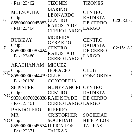
· Pas: 23462
TIZONES
TIZONES
MARIÑO
MUESQUITA
CENTRO
LEONARDO
Chip:
RAIDISTA
6
CENTRO
02:05:35
858000000045883
DE CERRO
RAIDISTA DE
· Pas: 23464
LARGO
CERRO LARGO
MOREIRA
RUBIZAY
CENTRO
GERARDO
Chip:
RAIDISTA
7
CENTRO
02:15:18
858000000087424
DE CERRO
RAIDISTA DE
· Pas: 23460
LARGO
CERRO LARGO
ARACHAN AM
MIGUEZ
Chip:
HORACIO
CLUB
NC
858000000044479
CLUB
CONCORDIA
· Pas: 20138
CONCORDIA
SP PINPER
NUÑEZ ANGEL
CENTRO
Chip:
CENTRO
RAIDISTA
NC
985010076026838
RAIDISTA DE
DE CERRO
· Pas: 23461
CERRO LARGO
LARGO
BANDOLERO
RIBEIRO
MR
CRISTOPHER
SOCIEDAD
NC
Chip:
SOCIEDAD
HIPICA LOS
858000000045574
HIPICA LOS
TAURAS
· Pas: 23371
TAURAS