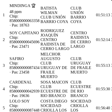
MINDINGA
🏆
BATISTA
CLUB
48 ppm
WILMAN
UNIÓN
1
01:51:13
Chip:
CLUB UNIÓN
BARRIO
858000000063358
BARRIO COYA
COYA
· Pas: 18763
RODRIGUEZ
SOY CAPITANO
CENTRO
JOAQUÍN
Chip:
RAIDISTA
2
CENTRO
01:52:14
858000000045696
DE CERRO
RAIDISTA DE
· Pas: 23471
LARGO
CERRO LARGO
MELCHOR
SAFIRO
AUGUSTO
CLUB
Chip:
CLUB
URUGUAY
3
01:55:13
858000000087434
URUGUAY DE
DE FRAILE
· Pas: 23458
FRAILE
MUERTO
MUERTO
CARDENAL
SOSA MAICON
CLUB
Chip:
CLUB
ECUESTRE
4
01:55:30
858000000042939
ECUESTRE DE
DE RIO
· Pas: 19636
RIO BRANCO
BRANCO
LOLO SOY
COSTA DIEGO
SOCIEDAD
Chip:
SOCIEDAD
CRIOLLA
5
01:56:40
858000000087448
CRIOLLA LOS
LOS