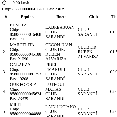
⏱ —
0.00 km/h
Chip: 858000000045640 · Pas: 23039
#
Equino
Jinete
Club
Ti
EL SOTA
LABREA JUAN
Chip:
CLUB
1
CLUB
01:
858000000016468 ·
SARANDÍ
SARANDÍ
Pas: 17911
MARCELITA
CECON JUAN
CLUB DR.
Chip:
CLUB DR.
2
RUBEN
01:
858000000045188 ·
RUBEN
ALVARIZA
Pas: 21090
ALVARIZA
GALARZA
FIDEL
Chip:
EMANUEL
CLUB
3
02:
858000000081253 ·
CLUB
SARANDÍ
Pas: 19208
SARANDÍ
QUE FOFOCA
LUTEGUI
Chip:
MATIAS
CLUB
4
02:
858000000045624 ·
CLUB
SARANDÍ
Pas: 23339
SARANDÍ
MILEI
LAIN LUCIANO
Chip:
CLUB
5
CLUB
02:
858000000044888 ·
SARANDÍ
SARANDÍ