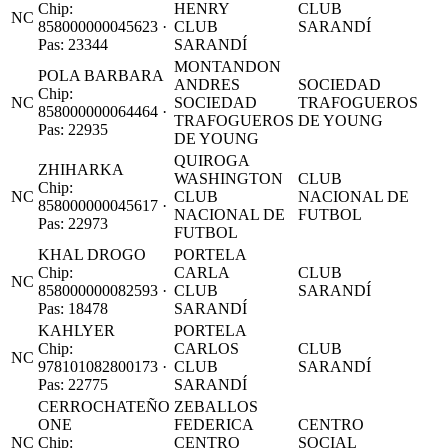
Chip:
HENRY
CLUB
NC
858000000045623 ·
CLUB
SARANDÍ
Pas: 23344
SARANDÍ
MONTANDON
POLA BARBARA
ANDRES
SOCIEDAD
Chip:
NC
SOCIEDAD
TRAFOGUEROS
858000000064464 ·
TRAFOGUEROS
DE YOUNG
Pas: 22935
DE YOUNG
QUIROGA
ZHIHARKA
WASHINGTON
CLUB
Chip:
NC
CLUB
NACIONAL DE
858000000045617 ·
NACIONAL DE
FUTBOL
Pas: 22973
FUTBOL
KHAL DROGO
PORTELA
Chip:
CARLA
CLUB
NC
858000000082593 ·
CLUB
SARANDÍ
Pas: 18478
SARANDÍ
KAHLYER
PORTELA
Chip:
CARLOS
CLUB
NC
978101082800173 ·
CLUB
SARANDÍ
Pas: 22775
SARANDÍ
CERROCHATEÑO
ZEBALLOS
ONE
FEDERICA
CENTRO
NC
Chip:
CENTRO
SOCIAL