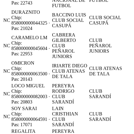
NACIONAL DE
FUTBOL
Pas: 22743
FUTBOL
DURAZNITO
BACCINO LUIS
Chip:
CLUB SOCIAL
NC
CLUB SOCIAL
858000000044325 ·
CASUPÁ
CASUPÁ
Pas: 21024
CABRERA
CARAMELO LM
GILBERTO
CLUB
Chip:
NC
CLUB
PEÑAROL
858000000045604 ·
PEÑAROL
JUNIORS
Pas: 22953
JUNIORS
OMICRON
IRIARTE DIEGO
Chip:
CLUB ATENAS
NC
CLUB ATENAS
858000000063500 ·
DE TALA
DE TALA
Pas: 20143
LOCO MIGUEL
PEREYRA
Chip:
RODRIGO
CLUB
NC
858000000082003 ·
CLUB
SARANDÍ
Pas: 20803
SARANDÍ
SOY SARAI
LAIN
Chip:
CRISTHIAN
CLUB
NC
858000000064591 ·
CLUB
SARANDÍ
Pas: 17071
SARANDÍ
REGALITA
PEREYRA