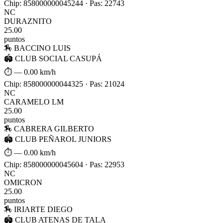
Chip: 858000000045244 · Pas: 22743
NC
DURAZNITO
25.00
puntos
🏇 BACCINO LUIS
🏟 CLUB SOCIAL CASUPÁ
⏱ —
0.00 km/h
Chip: 858000000044325 · Pas: 21024
NC
CARAMELO LM
25.00
puntos
🏇 CABRERA GILBERTO
🏟 CLUB PEÑAROL JUNIORS
⏱ —
0.00 km/h
Chip: 858000000045604 · Pas: 22953
NC
OMICRON
25.00
puntos
🏇 IRIARTE DIEGO
🏟 CLUB ATENAS DE TALA