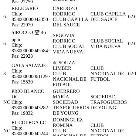
Pas: 22759
RELICARIO
CARDOZO
Chip:
RODRIGO
CLUB CAPILLA
6
02:
858000000042350 ·
CLUB CAPILLA
DEL SAUCE
Pas: 22970
DEL SAUCE
SIROCCO
🏆 46
SEGOVIA
ppm
RODRIGO
CLUB SOCIAL
6
02:
Chip:
CLUB SOCIAL
VIDA NUEVA
858000000045584 ·
VIDA NUEVA
Pas: 22928
de SOUZA
GATA SALVAJE
LIMBER
CLUB
Chip:
8
CLUB
NACIONAL DE
02:
858000000061129 ·
NACIONAL DE
FUTBOL
Pas: 15530
FUTBOL
PICO BLANCO
GUERRERO
DC
MARÍA
SOCIEDAD
NC
Chip:
SOCIEDAD
TRAFOGUEROS
858000000043282 ·
TRAFOGUEROS
DE YOUNG
Pas: 19832
DE YOUNG
DOMINGUEZ
EL COLEGA LC
ROMINA
CLUB
Chip:
NC
CLUB
NACIONAL DE
858000000045244 ·